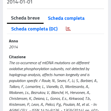
2014-01-01
Scheda breve
Scheda completa
Scheda completa (DC)
Anno
2014
Citazione
The co-occurrence of mtDNA mutations on different
oxidative phosphorylation subunits, not detected by
haplogroup analysis, affects human longevity and is
population specific / Raule, N., Sevini, F., Li, S., Barbieri, A.,
Tallaro, F., Lomartire, L., Vianello, D., Montesanto, A.,
Moilanen, J.s., Bezrukov, V., Blanché, H., Hervonen, A.,
Christensen, K., Deiana, L., Gonos, E.s., Kirkwood, T.b.,
Kristensen, P., Leon, A., Pelicci, P.g., Poulain, M., et al.. - In:
AGING CELL. - ISSN 1474-9726. - 13(3):(2014), pp. 401-