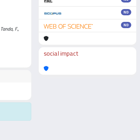
ND
ND
Tanda, F.,
social impact