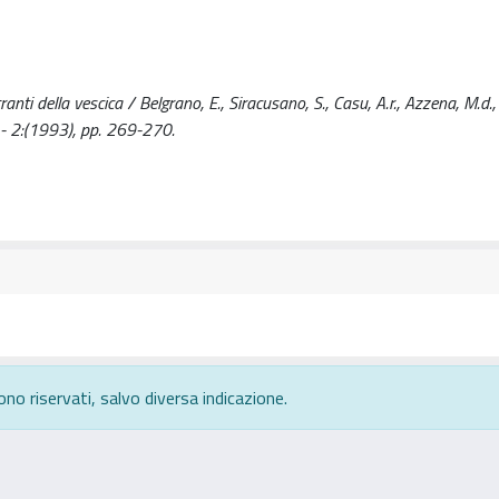
ti della vescica / Belgrano, E., Siracusano, S., Casu, A.r., Azzena, M.d., 
- 2:(1993), pp. 269-270.
ono riservati, salvo diversa indicazione.