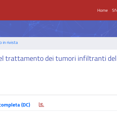
Home
Sf
o in rivista
trattamento dei tumori infiltranti del
completa (DC)