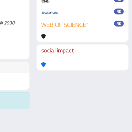
ND
SSN 2038-
ND
social impact