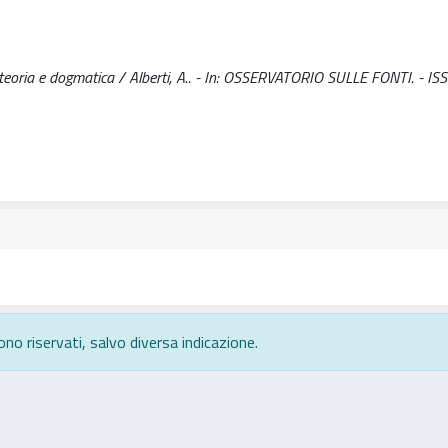
 teoria e dogmatica / Alberti, A.. - In: OSSERVATORIO SULLE FONTI. - I
ono riservati, salvo diversa indicazione.