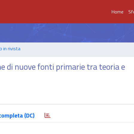
Home
Sf
o in rivista
 di nuove fonti primarie tra teoria e
completa (DC)