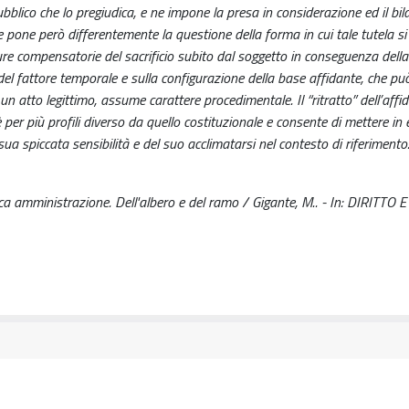
ubblico che lo pregiudica, e ne impone la presa in considerazione ed il bi
pone però differentemente la questione della forma in cui tale tutela si
isure compensatorie del sacrificio subito dal soggetto in conseguenza dell
a del fattore temporale e sulla configurazione della base affidante, che pu
 un atto legittimo, assume carattere procedimentale. Il “ritratto” dell’aff
er più profili diverso da quello costituzionale e consente di mettere in
 sua spiccata sensibilità e del suo acclimatarsi nel contesto di riferimento
lica amministrazione. Dell'albero e del ramo / Gigante, M.. - In: DIRITTO 