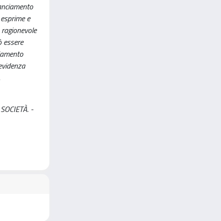
lanciamento
 esprime e
a ragionevole
ò essere
idamento
 evidenza
.
E SOCIETÀ. -