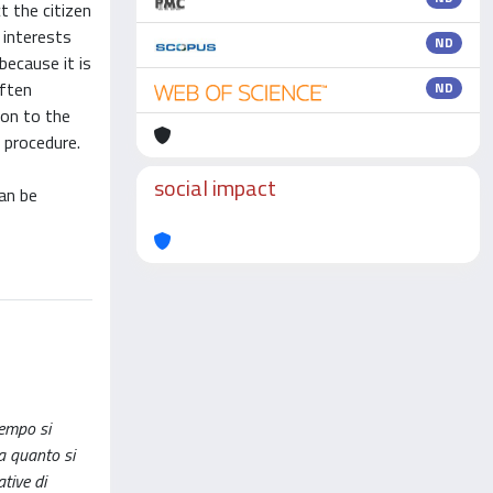
ct the citizen
 interests
ND
because it is
often
ND
ion to the
 procedure.
social impact
can be
tempo si
 a quanto si
tive di