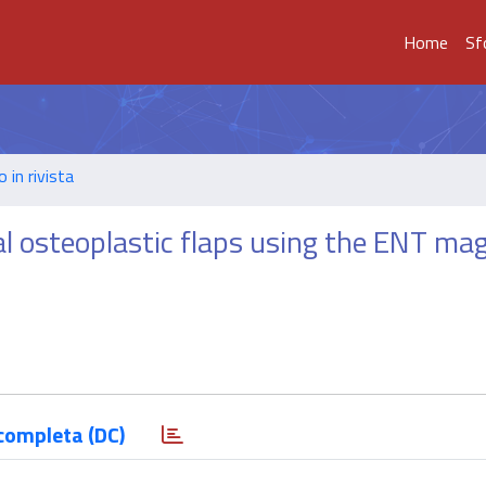
Home
Sf
o in rivista
tal osteoplastic flaps using the ENT ma
completa (DC)