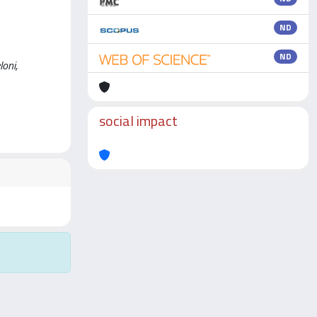
ND
ND
loni,
social impact