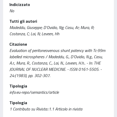
Indicizzato
No
Tutti gli autori
Madeddu, Giuseppe; D’Ovidio, Ng; Casu, Ar; Mura, R;
Costanza, C; Lai, N; Leveen, Hh
Citazione
Evaluation of peritoneovenous shunt patency with Tc-99m
labelled microspheres / Madeddu, G., D’Ovidio, N.g., Casu,
A.r., Mura, R., Costanza, C., Lai, N., Leveen, H.h.. - In: THE
JOURNAL OF NUCLEAR MEDICINE. - ISSN 0161-5505. -
24:(1983), pp. 302-307.
Tipologia
info:eu-repo/semantics/article
Tipologia
1 Contributo su Rivista::1.1 Articolo in rivista