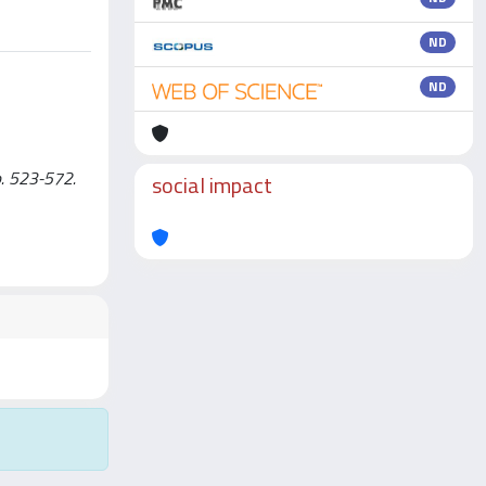
ND
ND
pp. 523-572.
social impact