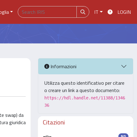
oglia
IT
LOGIN
Informazioni
Utilizza questo identificativo per citare
o creare un link a questo documento:
https://hdl.handle.net/11388/1346
36
rate swap) da
Citazioni
tura giuridica
ND