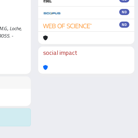
ND
ND
M.G., Loche,
8055. -
social impact