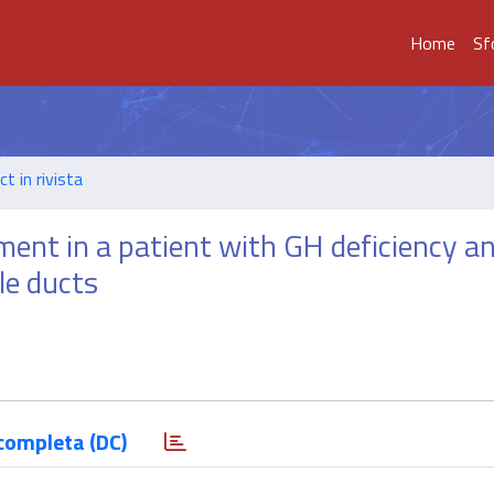
Home
Sf
t in rivista
ent in a patient with GH deficiency a
le ducts
completa (DC)