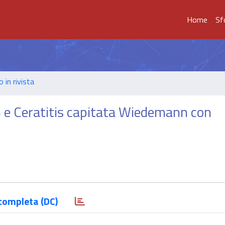
Home
Sf
o in rivista
in e Ceratitis capitata Wiedemann con
completa (DC)