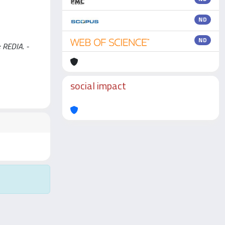
ND
ND
: REDIA. -
social impact