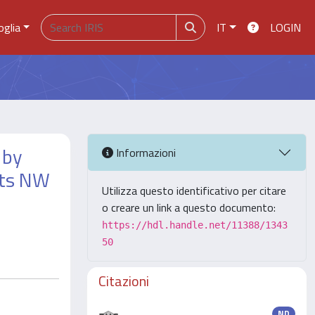
oglia
IT
LOGIN
 by
Informazioni
 its NW
Utilizza questo identificativo per citare
o creare un link a questo documento:
https://hdl.handle.net/11388/1343
50
Citazioni
ND