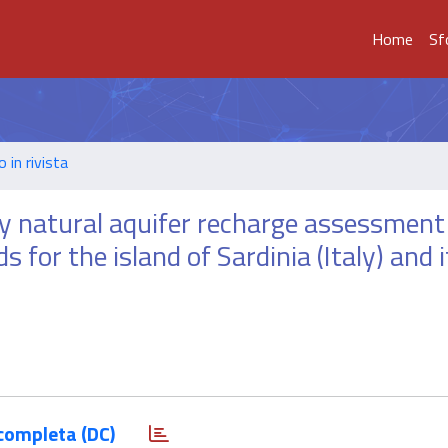
Home
Sf
o in rivista
ly natural aquifer recharge assessment
for the island of Sardinia (Italy) and
completa (DC)