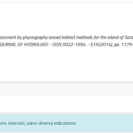
sessment by physiography-based indirect methods for the island of Sardin
D.. - In: JOURNAL OF HYDROLOGY. - ISSN 0022-1694. - 519:(2014), pp. 177
ono riservati, salvo diversa indicazione.