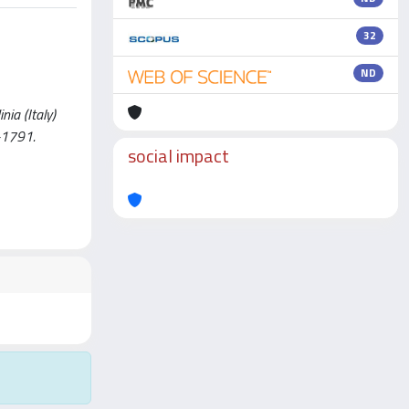
32
ND
ia (Italy)
9-1791.
social impact