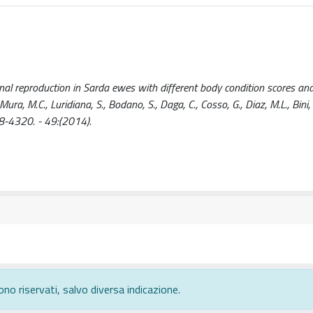
al reproduction in Sarda ewes with different body condition scores and
M.C., Luridiana, S., Bodano, S., Daga, C., Cosso, G., Diaz, M.L., Bini, 
8-4320. - 49:(2014).
ono riservati, salvo diversa indicazione.