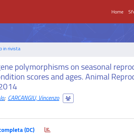
Home
Sf
o in rivista
 gene polymorphisms on seasonal repro
ondition scores and ages. Animal Repro
 2014
lo
;
CARCANGIU, Vincenzo
completa (DC)