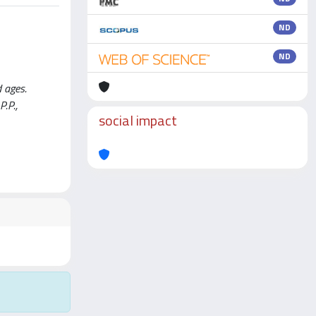
ND
ND
 ages.
P.P.,
social impact