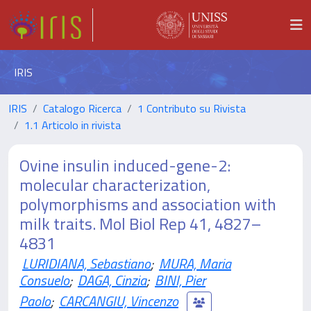
IRIS
IRIS
Catalogo Ricerca
1 Contributo su Rivista
1.1 Articolo in rivista
Ovine insulin induced-gene-2:
molecular characterization,
polymorphisms and association with
milk traits. Mol Biol Rep 41, 4827–
4831
LURIDIANA, Sebastiano
;
MURA, Maria
Consuelo
;
DAGA, Cinzia
;
BINI, Pier
Paolo
;
CARCANGIU, Vincenzo