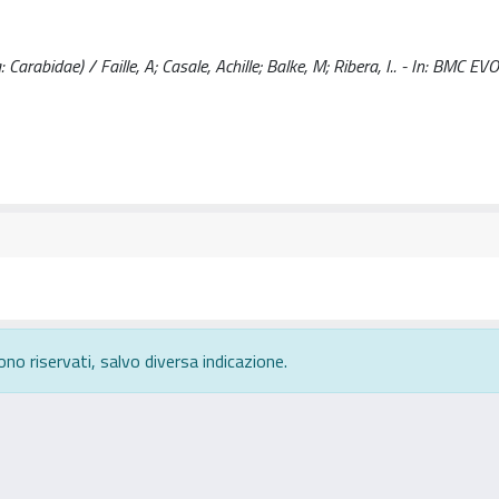
 Carabidae) / Faille, A; Casale, Achille; Balke, M; Ribera, I.. - In: BMC
ono riservati, salvo diversa indicazione.