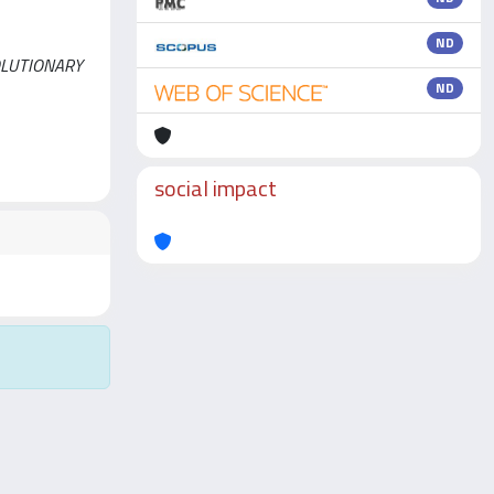
ND
 EVOLUTIONARY
ND
social impact