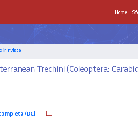
Home
Sf
o in rivista
terranean Trechini (Coleoptera: Carabi
completa (DC)