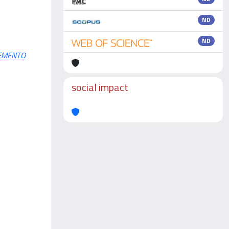
ND
ND
LEMENTO
social impact