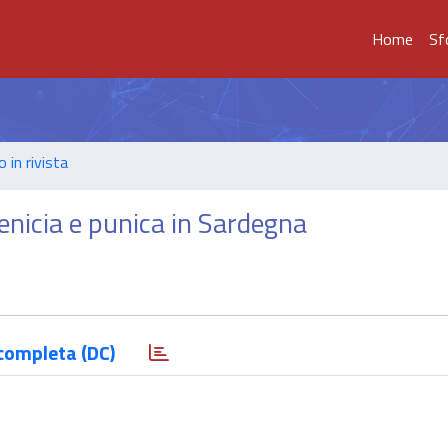
Home
Sf
o in rivista
fenicia e punica in Sardegna
completa (DC)