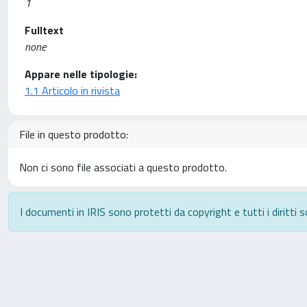
1
Fulltext
none
Appare nelle tipologie:
1.1 Articolo in rivista
File in questo prodotto:
Non ci sono file associati a questo prodotto.
I documenti in IRIS sono protetti da copyright e tutti i diritti s
Powered by
IRIS
-
about IRIS
-
Utilizzo dei cookie
-
P