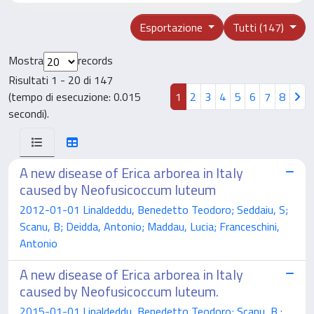
Esportazione
Tutti (147)
Mostra
records
Risultati 1 - 20 di 147
(tempo di esecuzione: 0.015
1
2
3
4
5
6
7
8
secondi).
A new disease of Erica arborea in Italy
caused by Neofusicoccum luteum
2012-01-01 Linaldeddu, Benedetto Teodoro; Seddaiu, S;
Scanu, B; Deidda, Antonio; Maddau, Lucia; Franceschini,
Antonio
A new disease of Erica arborea in Italy
caused by Neofusicoccum luteum.
2015-01-01 Linaldeddu, Benedetto Teodoro; Scanu, B.;