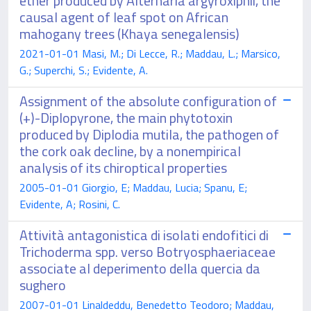
ether produced by Alternaria argyroxiphii, the
causal agent of leaf spot on African
mahogany trees (Khaya senegalensis)
2021-01-01 Masi, M.; Di Lecce, R.; Maddau, L.; Marsico,
G.; Superchi, S.; Evidente, A.
Assignment of the absolute configuration of
(+)-Diplopyrone, the main phytotoxin
produced by Diplodia mutila, the pathogen of
the cork oak decline, by a nonempirical
analysis of its chiroptical properties
2005-01-01 Giorgio, E; Maddau, Lucia; Spanu, E;
Evidente, A; Rosini, C.
Attività antagonistica di isolati endofitici di
Trichoderma spp. verso Botryosphaeriaceae
associate al deperimento della quercia da
sughero
2007-01-01 Linaldeddu, Benedetto Teodoro; Maddau,