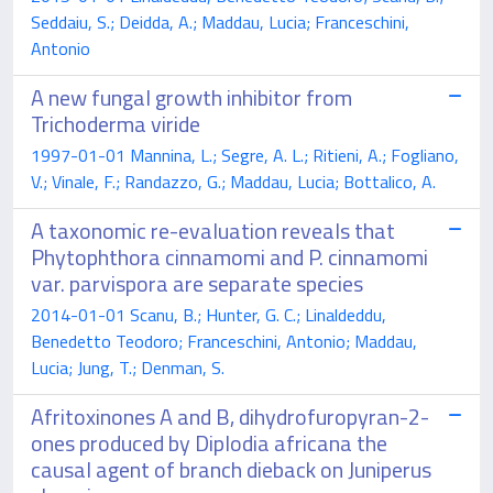
Seddaiu, S.; Deidda, A.; Maddau, Lucia; Franceschini,
Antonio
A new fungal growth inhibitor from
Trichoderma viride
1997-01-01 Mannina, L.; Segre, A. L.; Ritieni, A.; Fogliano,
V.; Vinale, F.; Randazzo, G.; Maddau, Lucia; Bottalico, A.
A taxonomic re-evaluation reveals that
Phytophthora cinnamomi and P. cinnamomi
var. parvispora are separate species
2014-01-01 Scanu, B.; Hunter, G. C.; Linaldeddu,
Benedetto Teodoro; Franceschini, Antonio; Maddau,
Lucia; Jung, T.; Denman, S.
Afritoxinones A and B, dihydrofuropyran-2-
ones produced by Diplodia africana the
causal agent of branch dieback on Juniperus