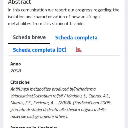
Abstract
In this comunication we report our progress regarding the
isolation and characterization of new antifungal
metabolites from this strain ofT. viride.
Scheda breve
Scheda completa
Scheda completa (DC)
Anno
2008
Citazione
Antifungal metabolites produced byTrichoderma
virideagainstSclerotium rolfsii / Maddau, L., Cabras, A.L.,
Marras, F.S., Evidente, A.. - (2008). (SardiniaChem 2008:
giornata di studio dedicata alla chimica organica delle
molecole biologicamente attive ).
Appare nelle tipologie: