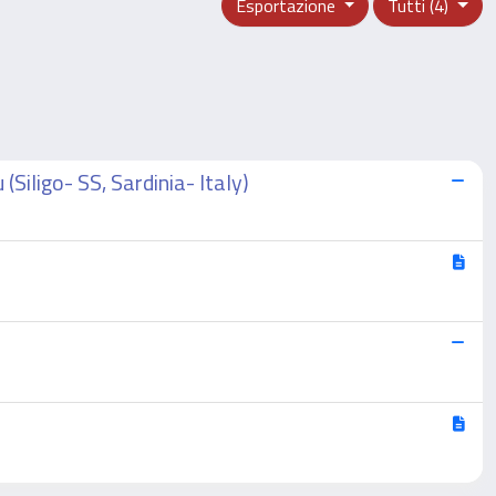
Esportazione
Tutti (4)
iligo- SS, Sardinia- Italy)