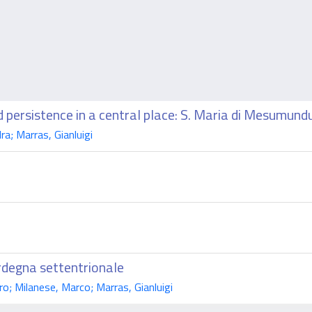
rsistence in a central place: S. Maria di Mesumundu (S
a; Marras, Gianluigi
ardegna settentrionale
o; Milanese, Marco; Marras, Gianluigi