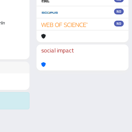
ND
lin
ND
social impact