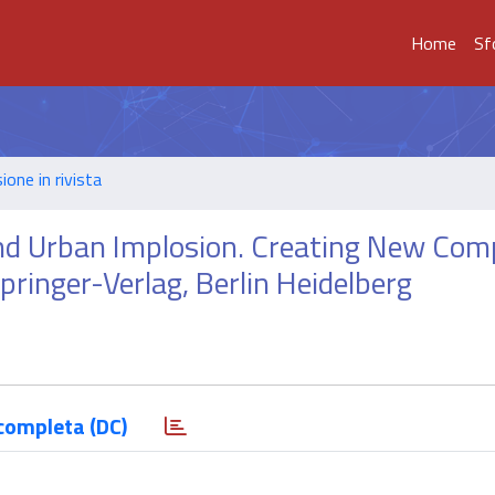
Home
Sf
ione in rivista
 and Urban Implosion. Creating New Com
ringer-Verlag, Berlin Heidelberg
completa (DC)