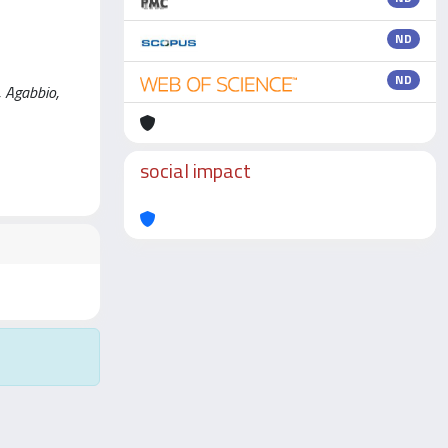
ND
ND
, Agabbio,
social impact