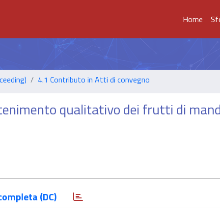
Home
Sf
ceeding)
4.1 Contributo in Atti di convegno
enimento qualitativo dei frutti di man
completa (DC)