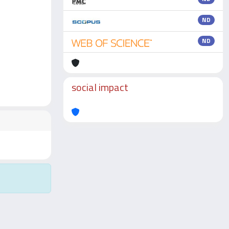
ND
ND
social impact