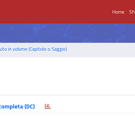
Home
Sf
uto in volume (Capitolo o Saggio)
completa (DC)