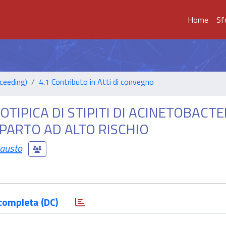
Home
Sf
ceeding)
4.1 Contributo in Atti di convegno
TIPICA DI STIPITI DI ACINETOBACTE
EPARTO AD ALTO RISCHIO
Fausto
completa (DC)