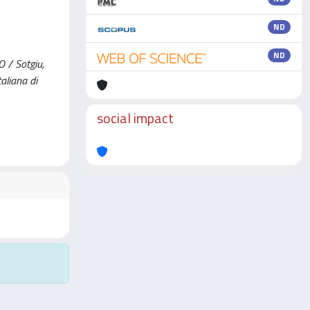
ND
ND
/ Sotgiu,
taliana di
social impact