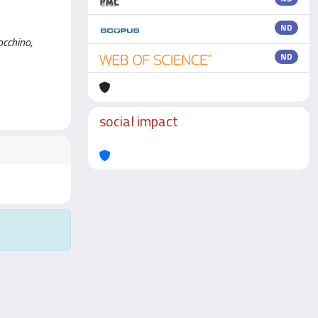
ND
occhino,
ND
social impact