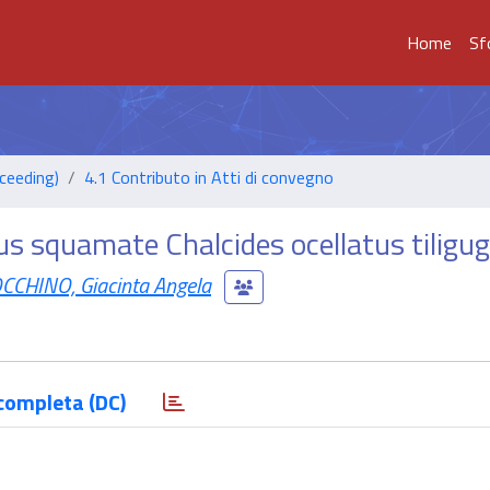
Home
Sf
ceeding)
4.1 Contributo in Atti di convegno
us squamate Chalcides ocellatus tiligu
CCHINO, Giacinta Angela
completa (DC)