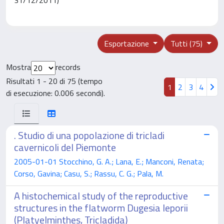
Esportazione
Tutti (75)
Mostra
records
Risultati 1 - 20 di 75 (tempo
1
2
3
4
di esecuzione: 0.006 secondi).
. Studio di una popolazione di tricladi
cavernicoli del Piemonte
2005-01-01 Stocchino, G. A.; Lana, E.; Manconi, Renata;
Corso, Gavina; Casu, S.; Rassu, C. G.; Pala, M.
A histochemical study of the reproductive
structures in the flatworm Dugesia leporii
(Platyelminthes, Tricladida)