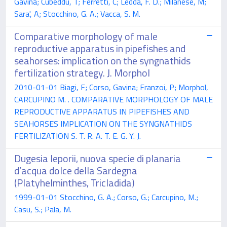
Gavina; Cubeddu, T; Ferretti, C; Ledda, F. D.; Milanese, M;
Sara', A; Stocchino, G. A.; Vacca, S. M.
Comparative morphology of male
reproductive apparatus in pipefishes and
seahorses: implication on the syngnathids
fertilization strategy. J. Morphol
2010-01-01 Biagi, F; Corso, Gavina; Franzoi, P; Morphol,
CARCUPINO M. . COMPARATIVE MORPHOLOGY OF MALE
REPRODUCTIVE APPARATUS IN PIPEFISHES AND
SEAHORSES IMPLICATION ON THE SYNGNATHIDS
FERTILIZATION S. T. R. A. T. E. G. Y. J.
Dugesia leporii, nuova specie di planaria
d’acqua dolce della Sardegna
(Platyhelminthes, Tricladida)
1999-01-01 Stocchino, G. A.; Corso, G.; Carcupino, M.;
Casu, S.; Pala, M.