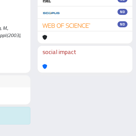
ND
ND
, M.,
suppl:(2003),
social impact