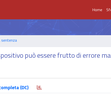
Home
Sf
a sentenza
ispositivo può essere frutto di errore ma
completa (DC)