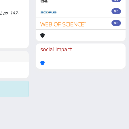
ND
), pp. 147-
ND
social impact