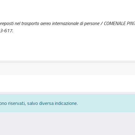
 preposti nel trasporto aereo internazionale di persone / COMENALE PINT
03-617.
ono riservati, salvo diversa indicazione.