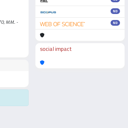
ND
O, M.M.. -
ND
social impact