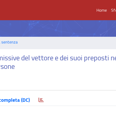
Home
Sf
a sentenza
ssive del vettore e dei suoi preposti n
rsone
completa (DC)