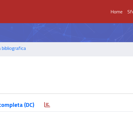
Home
Sf
 bibliografica
completa (DC)