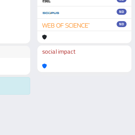
ND
ND
social impact