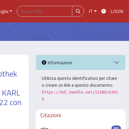
oglia
IT
LOGIN
Informazioni
othek
Utilizza questo identificativo per citare
o creare un link a questo documento:
n KARL
https://hdl.handle.net/11388/6391
122 con
6
Citazioni
ND