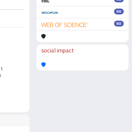
ND
ND
social impact
1.
I