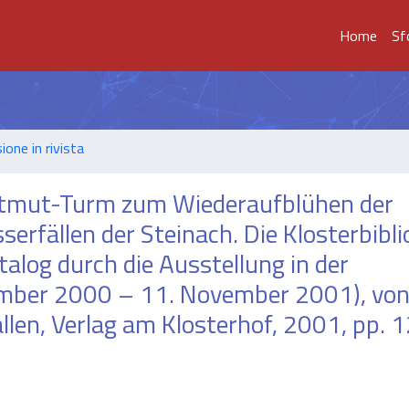
Home
Sf
ione in rivista
rtmut-Turm zum Wiederaufblühen der
rfällen der Steinach. Die Klosterbibli
talog durch die Ausstellung in der
ovember 2000 – 11. November 2001), vo
en, Verlag am Klosterhof, 2001, pp. 