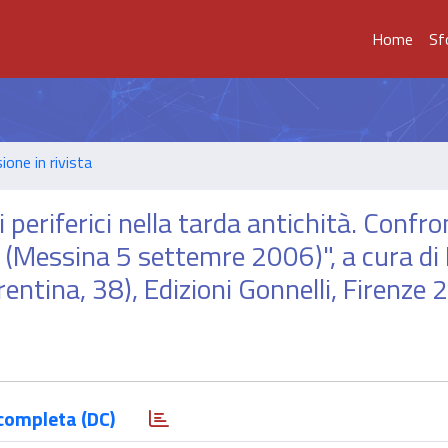
Home
Sf
ione in rivista
 periferici nella tarda antichità. Confro
io (Messina 5 settemre 2006)", a cura di 
rentina, 38), Edizioni Gonnelli, Firenze
completa (DC)