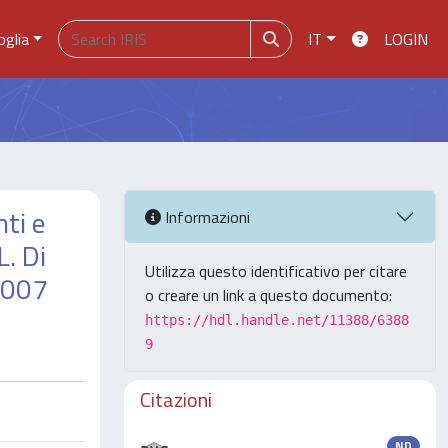
oglia
IT
LOGIN
nti e
Informazioni
L. Di
Utilizza questo identificativo per citare
 2007
o creare un link a questo documento:
https://hdl.handle.net/11388/6388
9
Citazioni
ND