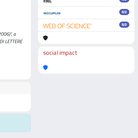
ND
ND
2006)", a
À DI LETTERE
social impact