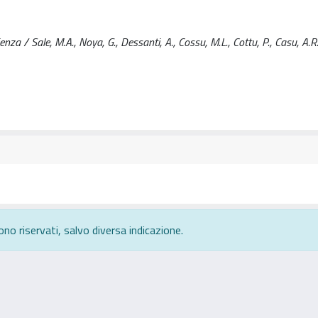
za / Sale, M.A., Noya, G., Dessanti, A., Cossu, M.L., Cottu, P., Casu, A.R.
ono riservati, salvo diversa indicazione.