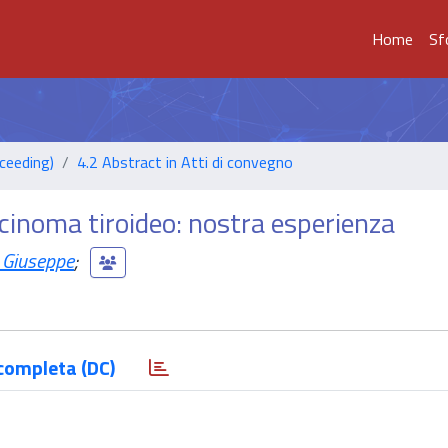
Home
Sf
ceeding)
4.2 Abstract in Atti di convegno
rcinoma tiroideo: nostra esperienza
Giuseppe
;
completa (DC)