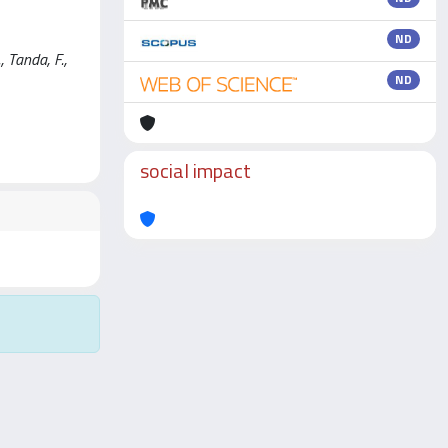
ND
, Tanda, F.,
ND
social impact