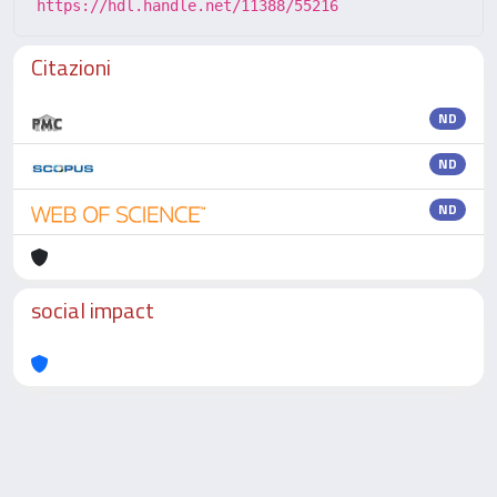
https://hdl.handle.net/11388/55216
Citazioni
ND
ND
ND
social impact
Powered by
IRIS
-
about IRIS
-