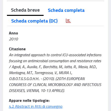
Scheda breve
Scheda completa
Scheda completa (DC)
Anno
2010
Citazione
An integrated approach to control ICU-associated infections
focusing on antimicrobial consumption and resistance rates
/ Agodi, A., Auxilia, F., Barchitta, M., Iatta, R., Masia, M.D.,
Montagna, M.T., Torregrossa, V., MURA I.,
O.B.O.T.G.S.G.O.H.H.. - (2010). (20TH EUROPEAN
CONGRESS OF CLINICAL MICROBIOLOGY AND INFECTIOUS
DISEASES, VIENNA, 10-13 APRILE).
Appare nelle tipologie:
4.2 Abstract in Atti di convegno