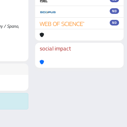
ND
ND
ey / Spano,
social impact