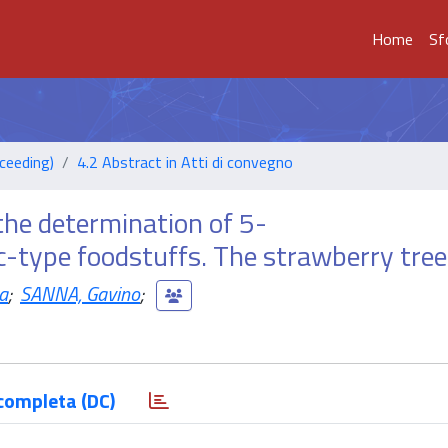
Home
Sf
ceeding)
4.2 Abstract in Atti di convegno
he determination of 5-
c-type foodstuffs. The strawberry tre
ia
;
SANNA, Gavino
;
completa (DC)