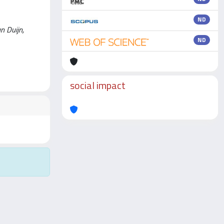
ND
an Duijn,
ND
social impact