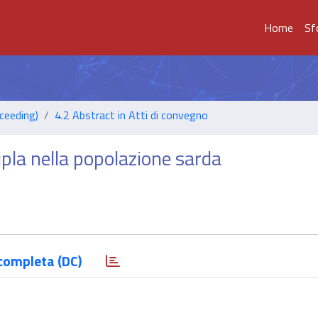
Home
Sf
ceeding)
4.2 Abstract in Atti di convegno
lipla nella popolazione sarda
completa (DC)