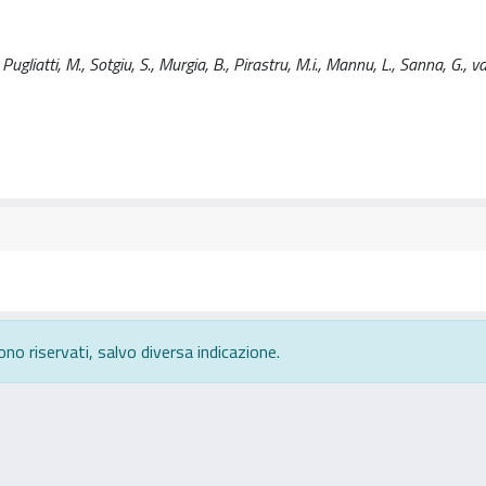
Pugliatti, M., Sotgiu, S., Murgia, B., Pirastru, M.i., Mannu, L., Sanna, G., v
ono riservati, salvo diversa indicazione.