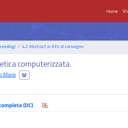
Home
Sf
ceeding)
4.2 Abstract in Atti di convegno
stetica computerizzata.
o Mario
completa (DC)