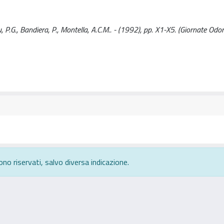
, P.G., Bandiera, P., Montella, A.C.M.. - (1992), pp. X1-X5. (Giornate Odo
ono riservati, salvo diversa indicazione.