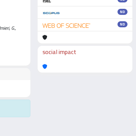
ND
ND
ieri, G.,
social impact