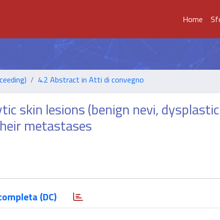
Home
Sf
ceeding)
4.2 Abstract in Atti di convegno
tic skin lesions (benign nevi, dysplastic
their metastases
completa (DC)