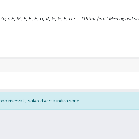
F., M., F., E., E., G., R., G., G., E., D.S.. - (1996). (3rd \Meeting and s
ono riservati, salvo diversa indicazione.