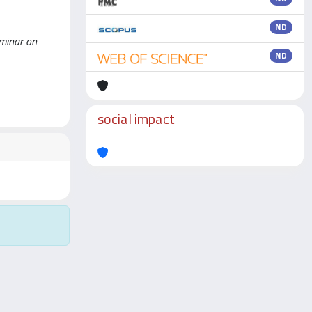
ND
eminar on
ND
social impact