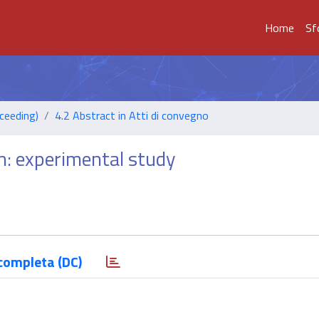
Home
Sf
ceeding)
4.2 Abstract in Atti di convegno
: experimental study
completa (DC)