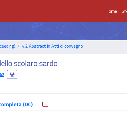
Home
Sf
ceeding)
4.2 Abstract in Atti di convegno
ello scolaro sardo
na
completa (DC)