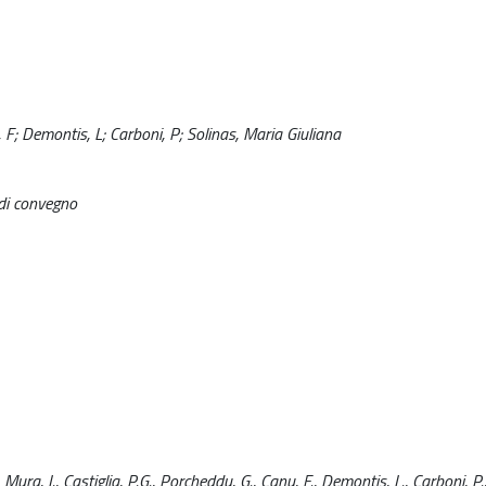
 F; Demontis, L; Carboni, P; Solinas, Maria Giuliana
 di convegno
ra, I., Castiglia, P.G., Porcheddu, G., Canu, F., Demontis, L., Carboni, P.,