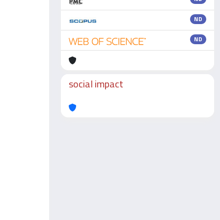
ND
ND
social impact