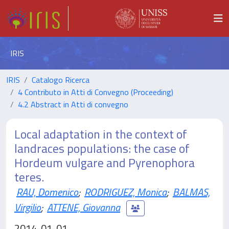
IRIS
IRIS
Catalogo Ricerca
4 Contributo in Atti di Convegno (Proceeding)
4.2 Abstract in Atti di convegno
Local adaptation in the context of
landraces populations: the case of
Hordeum vulgare and Pyrenophora
teres.
RAU, Domenico
;
RODRIGUEZ, Monica
;
BALMAS,
Virgilio
;
ATTENE, Giovanna
2014-01-01