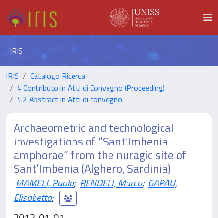
IRIS
IRIS
Catalogo Ricerca
4 Contributo in Atti di Convegno (Proceeding)
4.2 Abstract in Atti di convegno
Archaeometric and technological
investigations of “Sant’Imbenia
amphorae” from the nuragic site of
Sant’Imbenia (Alghero, Sardinia)
MAMELI, Paola
;
RENDELI, Marco
;
GARAU,
Elisabetta
;
2013-01-01