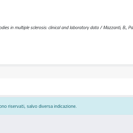
es in multiple sclerosis: clinical and laboratory data / Mazzanti, B., Paz
ono riservati, salvo diversa indicazione.