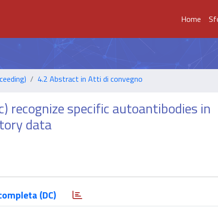
Home
Sf
ceeding)
4.2 Abstract in Atti di convegno
) recognize specific autoantibodies in
atory data
completa (DC)