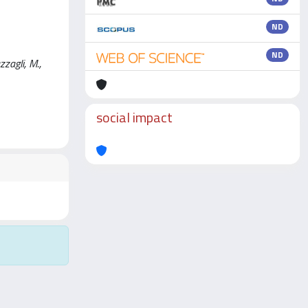
ND
ND
zagli, M.,
social impact