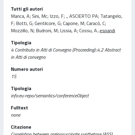
Tutti gli autori
Manca, A; Sini, Mc; Izzo, F; ., ASCIERTO PA; Tatangelo,
F; Botti, G; Gentilcore, G; Capone, M; Caracò, C;
Mozzillo, N; Budroni, M; Lissia, A; Cossu, A
...
espandi
Tipologia
4 Contributo in Atti di Convegno (Proceeding)::4.2 Abstract
in Atti di convegno
Numero autori
15
Tipologia
info:eu-repo/semantics/conferenceObject
Fulltext
none
Citazione
Correlation between arginosuccinate synthetase (ASS)