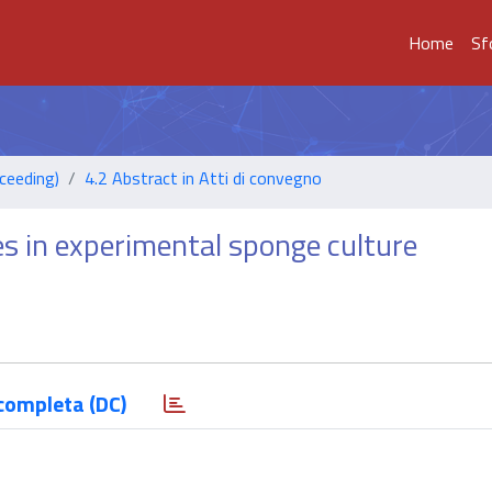
Home
Sf
ceeding)
4.2 Abstract in Atti di convegno
es in experimental sponge culture
completa (DC)