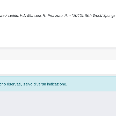
re / Ledda, F.d., Manconi, R., Pronzato, R.. - (2010). (8th World Spong
ono riservati, salvo diversa indicazione.