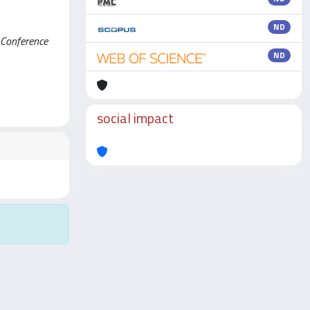
ND
e Conference
ND
social impact