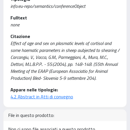
info:eu-repo/semantics/conferenceObject
Fulltext
none
Citazione
Effect of age and sex on plasmatic levels of cortisol and
some haematic parameters in sheep aubjected to shearing /
Carcangiu, V., Vacca, G.M., Parmeggiani, A., Mura, M.C.,
Dettori, M.L.B.P.P.. - 55:(2004), pp. 148-148. (55th Annual
Meeting of the EAAP (European Associatio for Animal
Production) Bled- Slovenia 5-9 settembre 204).
Appare nelle tipologie:
4.2 Abstract in Atti di convegno
File in questo prodotto:
Non ci sono file associati a questo prodotto.