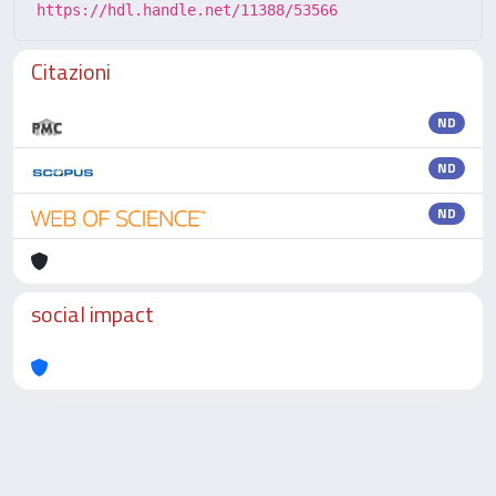
https://hdl.handle.net/11388/53566
Citazioni
ND
ND
ND
social impact
Powered by
IRIS
-
about IRIS
-