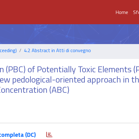
Home
Sf
ceeding)
4.2 Abstract in Atti di convegno
(PBC) of Potentially Toxic Elements (P
 new pedological-oriented approach in t
Concentration (ABC)
completa (DC)