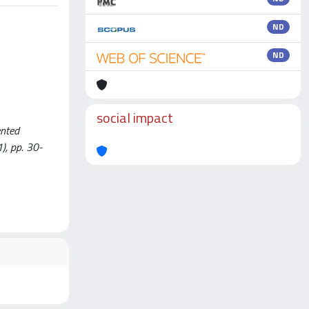
ND
ND
social impact
ented
1), pp. 30-