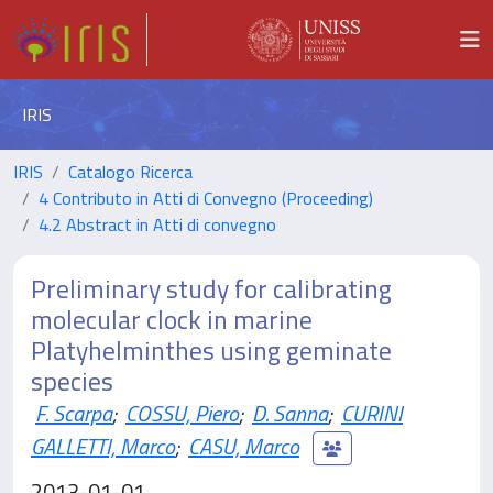
IRIS
IRIS
Catalogo Ricerca
4 Contributo in Atti di Convegno (Proceeding)
4.2 Abstract in Atti di convegno
Preliminary study for calibrating
molecular clock in marine
Platyhelminthes using geminate
species
F. Scarpa
;
COSSU, Piero
;
D. Sanna
;
CURINI
GALLETTI, Marco
;
CASU, Marco
2013-01-01