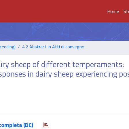
Home
Sf
ceeding)
4.2 Abstract in Atti di convegno
iry sheep of different temperaments:
sponses in dairy sheep experiencing pos
completa (DC)