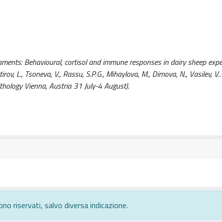
aments: Behavioural, cortisol and immune responses in dairy sheep expe
rov, L., Tsoneva, V., Rassu, S.P.G., Mihaylova, M., Dimova, N., Vasilev, V..
thology Vienna, Austria 31 July-4 August).
ono riservati, salvo diversa indicazione.