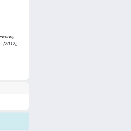
riencing
 - (2012),