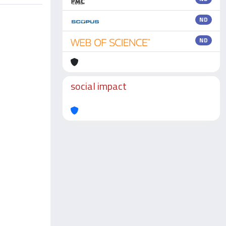
ND
ND
social impact