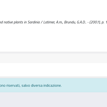
d native plants in Sardinia / Latimer, A.m., Brundu, G.A.D.. - (2007), p. 
ono riservati, salvo diversa indicazione.