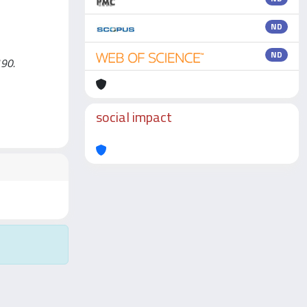
ND
ND
190.
social impact