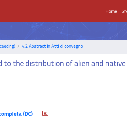
Home
Sf
ceeding)
4.2 Abstract in Atti di convegno
 to the distribution of alien and native
completa (DC)