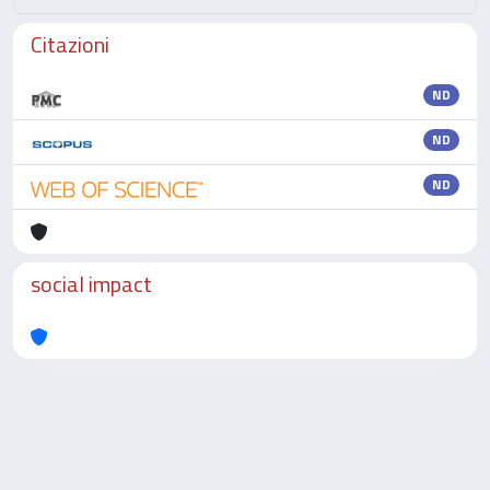
Citazioni
ND
ND
ND
social impact
Powered by
IRIS
-
about IRIS
-
Utilizzo dei cookie
-
Privacy
Copyright © 2026